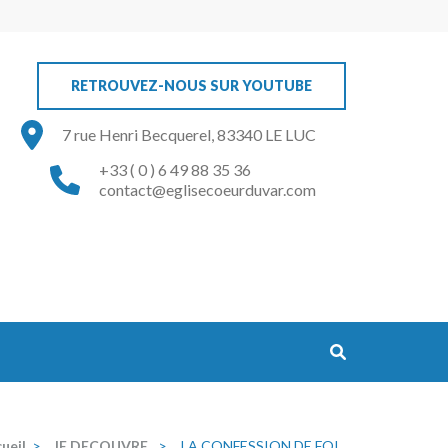
RETROUVEZ-NOUS SUR YOUTUBE
7 rue Henri Becquerel, 83340 LE LUC
+33 ( 0 ) 6 49 88 35 36
contact@eglisecoeurduvar.com
ueil
>
JE DECOUVRE
>
LA CONFESSION DE FOI